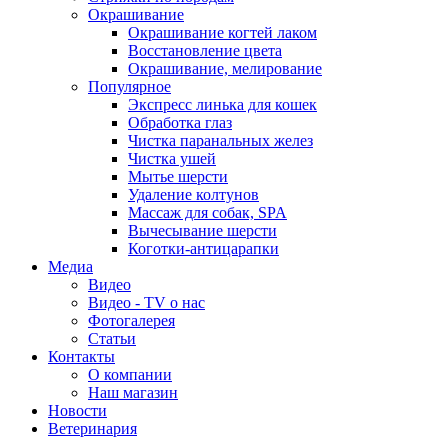
Окрашивание
Окрашивание когтей лаком
Восстановление цвета
Окрашивание, мелирование
Популярное
Экспресс линька для кошек
Обработка глаз
Чистка паранальных желез
Чистка ушей
Мытье шерсти
Удаление колтунов
Массаж для собак, SPA
Вычесывание шерсти
Коготки-антицарапки
Медиа
Видео
Видео - TV о нас
Фотогалерея
Статьи
Контакты
О компании
Наш магазин
Новости
Ветеринария