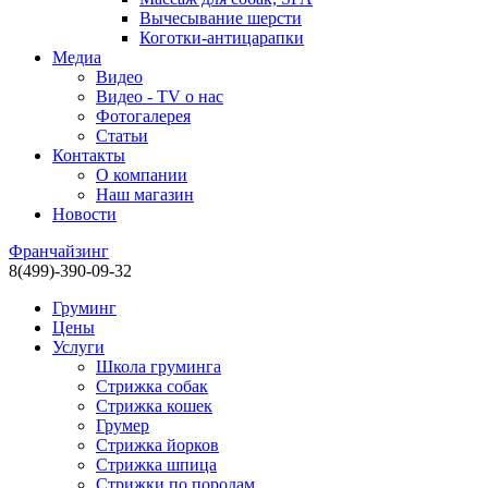
Вычесывание шерсти
Коготки-антицарапки
Медиа
Видео
Видео - TV о нас
Фотогалерея
Статьи
Контакты
О компании
Наш магазин
Новости
Франчайзинг
8(499)-390-09-32
Груминг
Цены
Услуги
Школа груминга
Стрижка собак
Стрижка кошек
Грумер
Стрижка йорков
Стрижка шпица
Стрижки по породам