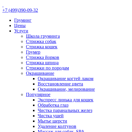
+7 (499)390-09-32
Груминг
Цены
Услуги
Школа груминга
Стрижка собак
Стрижка кошек
Грумер
Стрижка йорков
Стрижка шпица
Стрижки по породам
Окрашивание
Окрашивание когтей лаком
Восстановление цвета
Окрашивание, мелирование
Популярное
Экспресс линька для кошек
Обработка глаз
Чистка паранальных желез
Чистка ушей
Мытье шерсти
Удаление колтунов
Массаж для собак, SPA