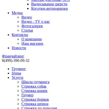
Вычесывание шерсти
Коготки-антицарапки
Медиа
Видео
Видео - TV о нас
Фотогалерея
Статьи
Контакты
О компании
Наш магазин
Новости
Франчайзинг
8(499)-390-09-32
Груминг
Цены
Услуги
Школа груминга
Стрижка собак
Стрижка кошек
Грумер
Стрижка йорков
Стрижка шпица
Стрижки по породам