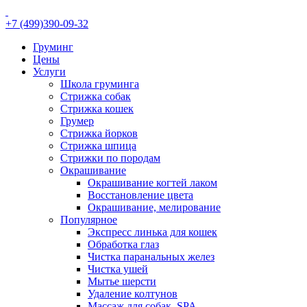
+7 (499)390-09-32
Груминг
Цены
Услуги
Школа груминга
Стрижка собак
Стрижка кошек
Грумер
Стрижка йорков
Стрижка шпица
Стрижки по породам
Окрашивание
Окрашивание когтей лаком
Восстановление цвета
Окрашивание, мелирование
Популярное
Экспресс линька для кошек
Обработка глаз
Чистка паранальных желез
Чистка ушей
Мытье шерсти
Удаление колтунов
Массаж для собак, SPA