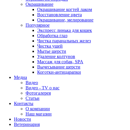
Окрашивание
Окрашивание когтей лаком
Восстановление цвета
Окрашивание, мелирование
Популярное
Экспресс линька для кошек
Обработка глаз
Чистка паранальных желез
Чистка ушей
Мытье шерсти
Удаление колтунов
Массаж для собак, SPA
Вычесывание шерсти
Коготки-антицарапки
Медиа
Видео
Видео - TV о нас
Фотогалерея
Статьи
Контакты
О компании
Наш магазин
Новости
Ветеринария