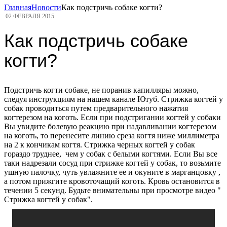
Главная
Новости
Как подстричь собаке когти?
02 ФЕВРАЛЯ 2015
Как подстричь собаке
когти?
Подстричь когти собаке, не поранив капилляры можно,
следуя инструкциям на нашем канале Ютуб. Стрижка когтей у
собак проводиться путем предварительного нажатия
когтерезом на коготь. Если при подстригании когтей у собаки
Вы увидите болевую реакцию при надавливании когтерезом
на коготь, то перенесите линию среза когтя ниже миллиметра
на 2 к кончикам когтя. Стрижка черных когтей у собак
гораздо труднее, чем у собак с белыми когтями. Если Вы все
таки надрезали сосуд при стрижке когтей у собак, то возьмите
ушную палочку, чуть увлажните ее и окуните в марганцовку ,
а потом прижгите кровоточащий коготь. Кровь остановится в
течении 5 секунд. Будьте внимательны при просмотре видео "
Стрижка когтей у собак".