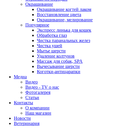
Окрашивание
Окрашивание когтей лаком
Восстановление цвета
Окрашивание, мелирование
Популярное
Экспресс линька для кошек
Обработка глаз
Чистка паранальных желез
Чистка ушей
Мытье шерсти
Удаление колтунов
Массаж для собак, SPA
Вычесывание шерсти
Коготки-антицарапки
Медиа
Видео
Видео - TV о нас
Фотогалерея
Статьи
Контакты
О компании
Наш магазин
Новости
Ветеринария