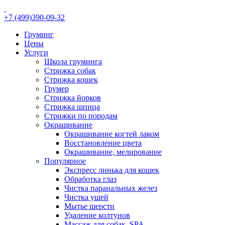
+7 (499)390-09-32
Груминг
Цены
Услуги
Школа груминга
Стрижка собак
Стрижка кошек
Грумер
Стрижка йорков
Стрижка шпица
Стрижки по породам
Окрашивание
Окрашивание когтей лаком
Восстановление цвета
Окрашивание, мелирование
Популярное
Экспресс линька для кошек
Обработка глаз
Чистка паранальных желез
Чистка ушей
Мытье шерсти
Удаление колтунов
Массаж для собак, SPA