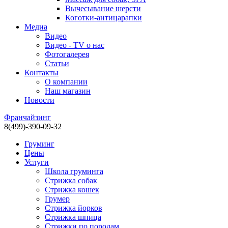
Вычесывание шерсти
Коготки-антицарапки
Медиа
Видео
Видео - TV о нас
Фотогалерея
Статьи
Контакты
О компании
Наш магазин
Новости
Франчайзинг
8(499)-390-09-32
Груминг
Цены
Услуги
Школа груминга
Стрижка собак
Стрижка кошек
Грумер
Стрижка йорков
Стрижка шпица
Стрижки по породам