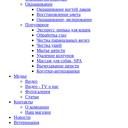
Окрашивание
Окрашивание когтей лаком
Восстановление цвета
Окрашивание, мелирование
Популярное
Экспресс линька для кошек
Обработка глаз
Чистка паранальных желез
Чистка ушей
Мытье шерсти
Удаление колтунов
Массаж для собак, SPA
Вычесывание шерсти
Коготки-антицарапки
Медиа
Видео
Видео - TV о нас
Фотогалерея
Статьи
Контакты
О компании
Наш магазин
Новости
Ветеринария