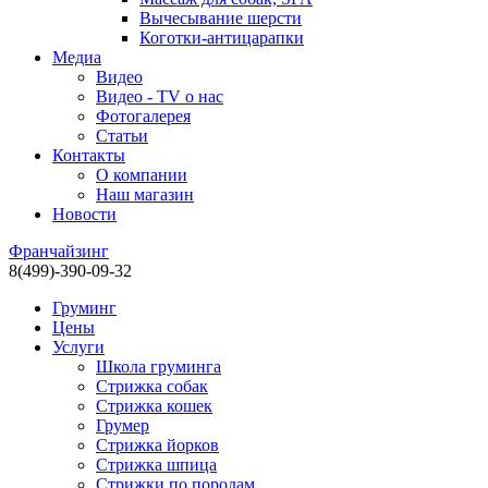
Вычесывание шерсти
Коготки-антицарапки
Медиа
Видео
Видео - TV о нас
Фотогалерея
Статьи
Контакты
О компании
Наш магазин
Новости
Франчайзинг
8(499)-390-09-32
Груминг
Цены
Услуги
Школа груминга
Стрижка собак
Стрижка кошек
Грумер
Стрижка йорков
Стрижка шпица
Стрижки по породам