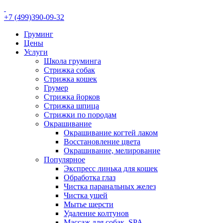
+7 (499)390-09-32
Груминг
Цены
Услуги
Школа груминга
Стрижка собак
Стрижка кошек
Грумер
Стрижка йорков
Стрижка шпица
Стрижки по породам
Окрашивание
Окрашивание когтей лаком
Восстановление цвета
Окрашивание, мелирование
Популярное
Экспресс линька для кошек
Обработка глаз
Чистка паранальных желез
Чистка ушей
Мытье шерсти
Удаление колтунов
Массаж для собак, SPA