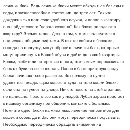
лечинки блох. Ведь лечинка блохи может обходиться без еды и
воды, в жизнеспособном состоянии, до трех лет. Так что,
дождавшись в подъезде удобного случая, и попав в квартиру,
она найдет своего "нового хозяина". Как блохи попадают в
квартиру? Элементарно. Дело в том, что мы пользуемся в
подъездах общими лифтами. В них же собаки с блохами,
выходя на прогулку, могут обронить личинки блох, котороые
могут прилипнуть к Вашей обуви и дойти до вашей квартиры.
Кошки, любители потереться о ноги, тем самым пересаживают
блох с обуви на свою шерсть. Попав в благоприятную среду
блохи начинают свое развитие. Вот почему не нужно
удивляться владельцам кошек, откуда на теле кошки блохи,
если она не гуляет на улице. Ничего нового на этой странице
не написано. Просто все как и у людей. Лубая зараза пристает
к нашему организму при общении, контакте с больным.
Помните одно, блохи на животных, явление неприятное для
кошек и собак, да и Вас они могут переодически покусывать.
Необходимо переодически обращать внимание на