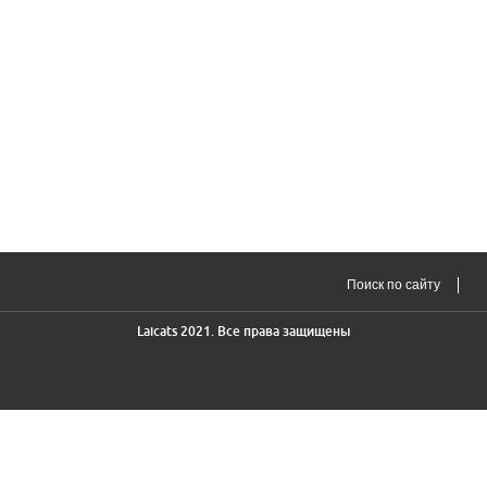
Laicats 2021. Все права защищены
ФОРМА ЗАЯВКИ
Имя
*
Телефон
*
E-mail
*