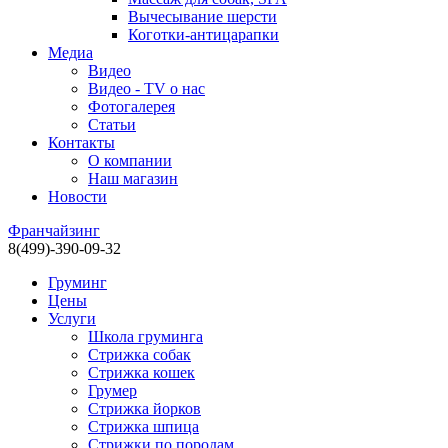
Вычесывание шерсти
Коготки-антицарапки
Медиа
Видео
Видео - TV о нас
Фотогалерея
Статьи
Контакты
О компании
Наш магазин
Новости
Франчайзинг
8(499)-390-09-32
Груминг
Цены
Услуги
Школа груминга
Стрижка собак
Стрижка кошек
Грумер
Стрижка йорков
Стрижка шпица
Стрижки по породам