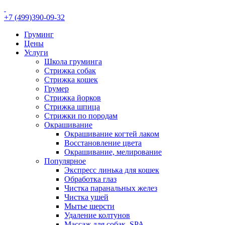
+7 (499)390-09-32
Груминг
Цены
Услуги
Школа груминга
Стрижка собак
Стрижка кошек
Грумер
Стрижка йорков
Стрижка шпица
Стрижки по породам
Окрашивание
Окрашивание когтей лаком
Восстановление цвета
Окрашивание, мелирование
Популярное
Экспресс линька для кошек
Обработка глаз
Чистка паранальных желез
Чистка ушей
Мытье шерсти
Удаление колтунов
Массаж для собак, SPA