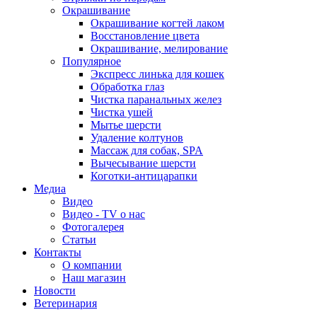
Окрашивание
Окрашивание когтей лаком
Восстановление цвета
Окрашивание, мелирование
Популярное
Экспресс линька для кошек
Обработка глаз
Чистка паранальных желез
Чистка ушей
Мытье шерсти
Удаление колтунов
Массаж для собак, SPA
Вычесывание шерсти
Коготки-антицарапки
Медиа
Видео
Видео - TV о нас
Фотогалерея
Статьи
Контакты
О компании
Наш магазин
Новости
Ветеринария