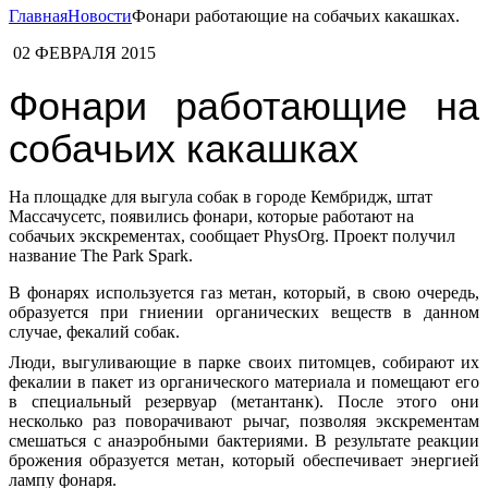
Главная
Новости
Фонари работающие на собачьих какашках.
02 ФЕВРАЛЯ 2015
Фонари работающие на
собачьих какашках
На площадке для выгула собак в городе Кембридж, штат
Массачусетс, появились фонари, которые работают на
собачьих экскрементах, сообщает PhysOrg. Проект получил
название The Park Spark.
В фонарях используется газ метан, который, в свою очередь,
образуется при гниении органических веществ в данном
случае, фекалий собак.
Люди, выгуливающие в парке своих питомцев, собирают их
фекалии в пакет из органического материала и помещают его
в специальный резервуар (метантанк). После этого они
несколько раз поворачивают рычаг, позволяя экскрементам
смешаться с анаэробными бактериями. В результате реакции
брожения образуется метан, который обеспечивает энергией
лампу фонаря.